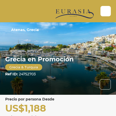
Atenas, Grecia
Grecia en Promoción
Grecia & Turquia
Ref ID:
24752703
precio por persona Desde
US$1,188